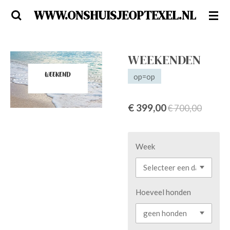
WWW.ONSHUISJEOPTEXEL.NL
Ga
direct
naar
de
WEEKENDEN
hoofdinhoud
op=op
€ 399,00
€ 700,00
Week
Hoeveel honden