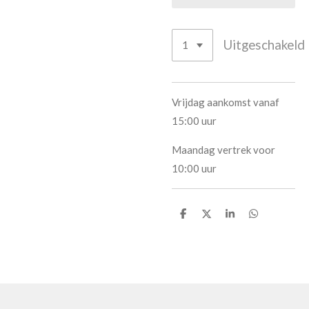
Uitgeschakeld
Vrijdag aankomst vanaf
15:00 uur
Maandag vertrek voor
10:00 uur
D
D
S
D
e
e
h
e
l
e
a
l
e
l
r
e
n
e
n